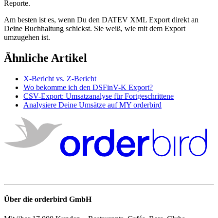
Reporte
.
Am
besten
ist
es
,
wenn
Du
den
DATEV
XML
Export
direkt
an
Deine
Buchhaltung
schickst
.
Sie
wei
ß
,
wie
mit
dem
Export
umzugehen
ist
.
Ähnliche Artikel
X-Bericht vs. Z-Bericht
Wo bekomme ich den DSFinV-K Export?
CSV-Export: Umsatzanalyse für Fortgeschrittene
Analysiere Deine Umsätze auf MY orderbird
Über die orderbird GmbH