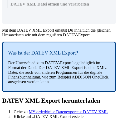
DATEV XML Datei öffnen und verarbeiten
Mit
dem
DATEV
XML
Export
erh
ä
ltst
Du
inhaltlich
die
gleichen
Umsatzdaten
wie
mit
dem
regul
ä
ren
DATEV
-
Export
.
Was
ist
der
DATEV
XML
Export
?
Der
Unterschied
zum
DATEV
-
Export
liegt
lediglich
im
Format
der
Datei
.
Der
DATEV
XML
Export
ist
eine
XML
-
Datei
,
die
auch
von
anderen
Programmen
f
ü
r
die
digitale
Finanzbuchhaltung
,
wie
zum
Beispiel
ADDISON
OneClick
,
ausgelesen
werden
kann
.
DATEV
XML
Export
herunterladen
Gehe
zu
MY
orderbird
>
Datenexporte
>
DATEV
XML
.
Klicke
auf
„
DATEV
XML
Export
erstellen
“
.