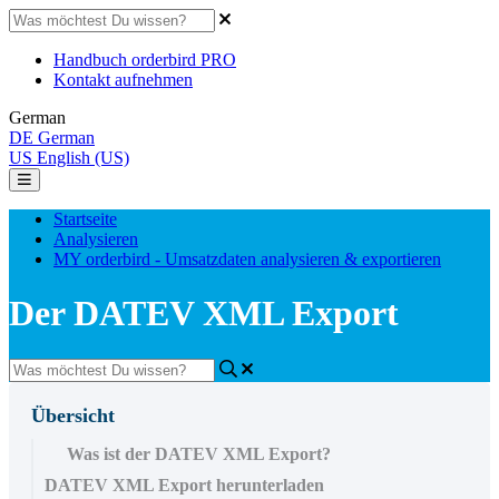
Handbuch orderbird PRO
Kontakt aufnehmen
German
DE
German
US
English (US)
Startseite
Analysieren
MY orderbird - Umsatzdaten analysieren & exportieren
Der DATEV XML Export
Übersicht
Was ist der DATEV XML Export?
DATEV XML Export herunterladen