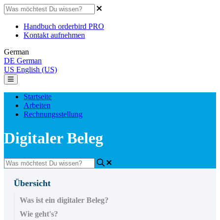
Handbuch orderbird PRO
Kontakt aufnehmen
German
DE
German
US
English (US)
Startseite
Arbeiten
Rechnungsstellung
Digitaler Beleg
Übersicht
Was ist ein digitaler Beleg?
Wie geht's?