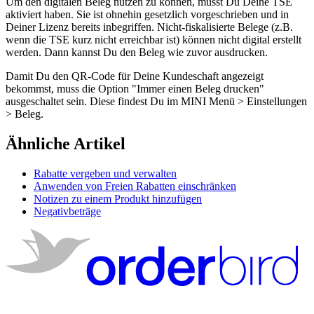
Um
den
digitalen
Beleg
nutzen
zu
k
ö
nnen
,
musst
Du
Deine
TSE
aktiviert
haben
.
Sie
ist
ohnehin
gesetzlich
vorgeschrieben
und
in
Deiner
Lizenz
bereits
inbegriffen
.
Nicht
-
fiskalisierte
Belege
(
z
.
B
.
wenn
die
TSE
kurz
nicht
erreichbar
ist
)
k
ö
nnen
nicht
digital
erstellt
werden
.
Dann
kannst
Du
den
Beleg
wie
zuvor
ausdrucken
.
Damit
Du
den
QR
-
Code
f
ü
r
Deine
Kundeschaft
angezeigt
bekommst
,
muss
die
Option
"
Immer
einen
Beleg
drucken
"
ausgeschaltet
sein
.
Diese
findest
Du
im
MINI
Men
ü
>
Einstellungen
>
Beleg
.
Ähnliche Artikel
Rabatte vergeben und verwalten
Anwenden von Freien Rabatten einschränken
Notizen zu einem Produkt hinzufügen
Negativbeträge