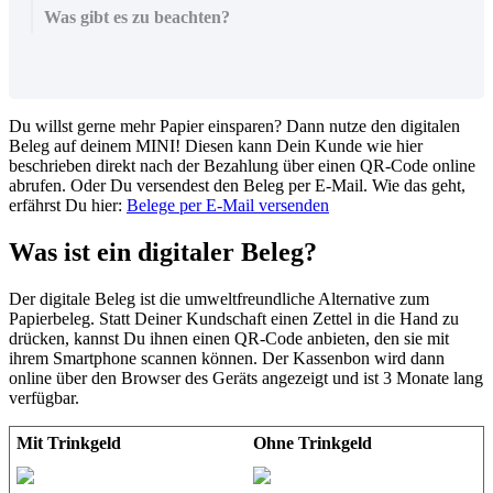
Was gibt es zu beachten?
Du
willst
gerne
mehr
Papier
einsparen
?
Dann
nutze
den
digitalen
Beleg
auf
deinem
MINI
!
Diesen
kann
Dein
Kunde
wie
hier
beschrieben
direkt
nach
der
Bezahlung
ü
ber
einen
QR
-
Code
online
abrufen
.
Oder
Du
versendest
den
Beleg
per
E
-
Mail
.
Wie
das
geht
,
erf
ä
hrst
Du
hier
:
Belege
per
E
-
Mail
versenden
Was
ist
ein
digitaler
Beleg
?
Der
digitale
Beleg
ist
die
umweltfreundliche
Alternative
zum
Papierbeleg
.
Statt
Deiner
Kundschaft
einen
Zettel
in
die
Hand
zu
dr
ü
cken
,
kannst
Du
ihnen
einen
QR
-
Code
anbieten
,
den
sie
mit
ihrem
Smartphone
scannen
k
ö
nnen
.
Der
Kassenbon
wird
dann
online
ü
ber
den
Browser
des
Ger
ä
ts
angezeigt
und
ist
3
Monate
lang
verf
ü
gbar
.
Mit
Trinkgeld
Ohne
Trinkgeld