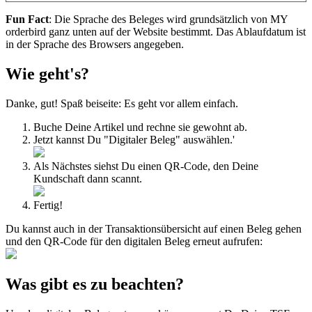
Fun
Fact
:
Die
Sprache
des
Beleges
wird
grunds
ä
tzlich
von
MY
orderbird
ganz
unten
auf
der
Website
bestimmt
.
Das
Ablaufdatum
ist
in
der
Sprache
des
Browsers
angegeben
.
Wie
geht
'
s
?
Danke
,
gut
!
Spa
ß
beiseite
:
Es
geht
vor
allem
einfach
.
Buche
Deine
Artikel
und
rechne
sie
gewohnt
ab
.
Jetzt
kannst
Du
"
Digitaler
Beleg
"
ausw
ä
hlen
.
'
Als
N
ä
chstes
siehst
Du
einen
QR
-
Code
,
den
Deine
Kundschaft
dann
scannt
.
Fertig
!
Du
kannst
auch
in
der
Transaktions
ü
bersicht
auf
einen
Beleg
gehen
und
den
QR
-
Code
f
ü
r
den
digitalen
Beleg
erneut
aufrufen
:
Was
gibt
es
zu
beachten
?