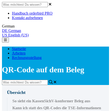
Handbuch orderbird PRO
Kontakt aufnehmen
German
DE
German
US
English (US)
Startseite
Arbeiten
Rechnungsstellung
QR-Code auf dem Beleg
Übersicht
So sieht ein KassenSichV-konformer Beleg aus
Kann ich statt des QR-Codes die TSE-Informationen