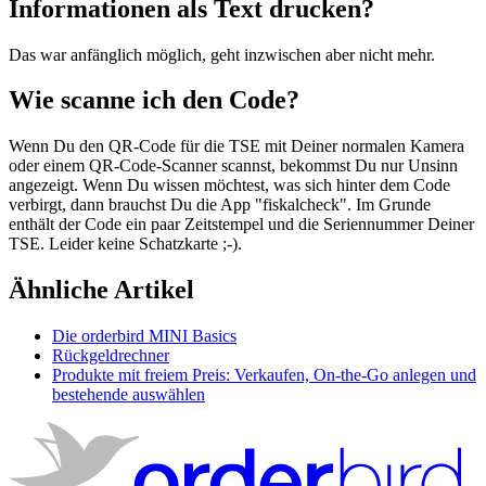
Informationen
als
Text
drucken
?
Das
war
anf
ä
nglich
m
ö
glich
,
geht
inzwischen
aber
nicht
mehr
.
Wie
scanne
ich
den
Code
?
Wenn
Du
den
QR
-
Code
f
ü
r
die
TSE
mit
Deiner
normalen
Kamera
oder
einem
QR
-
Code
-
Scanner
scannst
,
bekommst
Du
nur
Unsinn
angezeigt
.
Wenn
Du
wissen
m
ö
chtest
,
was
sich
hinter
dem
Code
verbirgt
,
dann
brauchst
Du
die
App
"
fiskalcheck
"
.
Im
Grunde
enth
ä
lt
der
Code
ein
paar
Zeitstempel
und
die
Seriennummer
Deiner
TSE
.
Leider
keine
Schatzkarte
;
-
)
.
Ähnliche Artikel
Die orderbird MINI Basics
Rückgeldrechner
Produkte mit freiem Preis: Verkaufen, On-the-Go anlegen und
bestehende auswählen