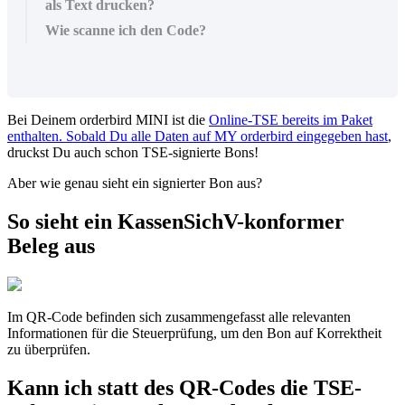
als Text drucken?
Wie scanne ich den Code?
Bei
Deinem
orderbird
MINI
ist
die
Online
-
TSE
bereits
im
Paket
enthalten
.
Sobald
Du
alle
Daten
auf
MY
orderbird
eingegeben
hast
,
druckst
Du
auch
schon
TSE
-
signierte
Bons
!
Aber
wie
genau
sieht
ein
signierter
Bon
aus
?
So
sieht
ein
KassenSichV
-
konformer
Beleg
aus
Im
QR
-
Code
befinden
sich
zusammengefasst
alle
relevanten
Informationen
f
ü
r
die
Steuerpr
ü
fung
,
um
den
Bon
auf
Korrektheit
zu
ü
berpr
ü
fen
.
Kann
ich
statt
des
QR
-
Codes
die
TSE
-