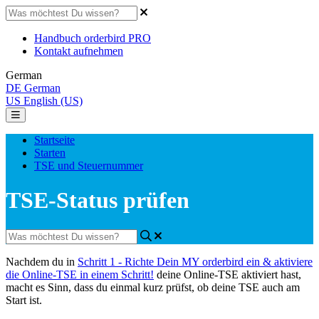
Handbuch orderbird PRO
Kontakt aufnehmen
German
DE
German
US
English (US)
Startseite
Starten
TSE und Steuernummer
TSE-Status prüfen
Nachdem
du
in
Schritt
1
-
Richte
Dein
MY
orderbird
ein
&
aktiviere
die
Online
-
TSE
in
einem
Schritt
!
deine
Online
-
TSE
aktiviert
hast
,
macht
es
Sinn
,
dass
du
einmal
kurz
pr
ü
fst
,
ob
deine
TSE
auch
am
Start
ist
.