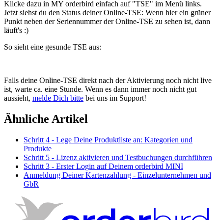
Klicke
dazu
in
MY
orderbird
einfach
auf
"
TSE
"
im
Men
ü
links
.
Jetzt
siehst
du
den
Status
deiner
Online
-
TSE
:
Wenn
hier
ein
gr
ü
ner
Punkt
neben
der
Seriennummer
der
Online
-
TSE
zu
sehen
ist
,
dann
l
ä
uft
'
s
:
)
So
sieht
eine
gesunde
TSE
aus
:
Falls
deine
Online
-
TSE
direkt
nach
der
Aktivierung
noch
nicht
live
ist
,
warte
ca
.
eine
Stunde
.
Wenn
es
dann
immer
noch
nicht
gut
aussieht
,
melde
Dich
bitte
bei
uns
im
Support
!
Ähnliche Artikel
Schritt 4 - Lege Deine Produktliste an: Kategorien und
Produkte
Schritt 5 - Lizenz aktivieren und Testbuchungen durchführen
Schritt 3 - Erster Login auf Deinem orderbird MINI
Anmeldung Deiner Kartenzahlung - Einzelunternehmen und
GbR